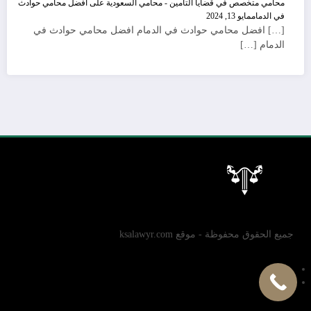
محامي متخصص في قضايا التأمين - محامي السعودية
على
افضل محامي حوادث
في الدمام
مايو 13, 2024
[…] افضل محامي حوادث في الدمام افضل محامي حوادث في
الدمام […]
جميع الحقوق محفوظة - موقع ksalawyr.com
سياسة الخصوصية
الإتصال بنا