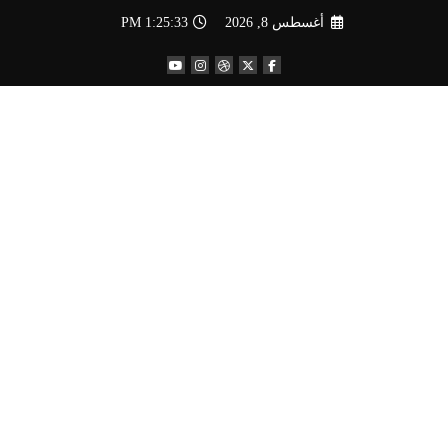
لتجاوز
أغسطس 8, 2026
1:25:33 PM
لى
لمحتوى