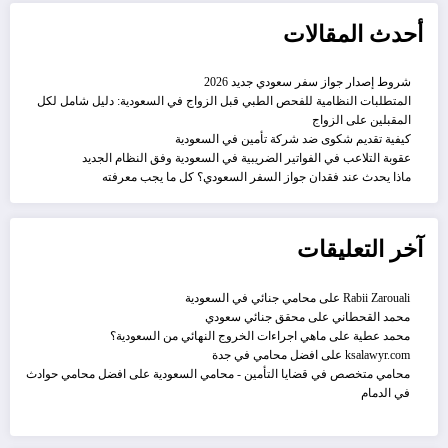
أحدث المقالات
شروط إصدار جواز سفر سعودي جديد 2026
المتطلبات النظامية للفحص الطبي قبل الزواج في السعودية: دليل شامل لكل
المقبلين على الزواج
كيفية تقديم شكوى ضد شركة تأمين في السعودية
عقوبة التلاعب في الفواتير الضريبية في السعودية وفق النظام الجديد
ماذا يحدث عند فقدان جواز السفر السعودي؟ كل ما يجب معرفته
آخر التعليقات
Rabii Zarouali
على
محامي جنائي في السعودية
محمد القحطاني
على
محقق جنائي سعودي
محمد عطية
على
ماهي اجراءات الخروج النهائي من السعودية؟
ksalawyr.com
على
افضل محامي في جدة
محامي متخصص في قضايا التأمين - محامي السعودية
على
افضل محامي حوادث
في الدمام