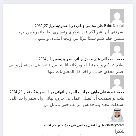
Rabii Zarouali
على
محامي جنائي في السعودية
أبريل 27, 2025
يشرفني أن أعبر لكم عن شكري وتقديري لما بذلتموه من جهد
متميز، فقد كنتم سندًا قويًا في وقت الشدة، وأثبتم…
محمد القحطاني
على
محقق جنائي سعودي
ديسمبر 11, 2024
سلام عليكم ورحمة الله وبركاته انا شخص قاعد ابني مستقبل و ابي
اصير محقق جنائي و اخذ كل المعلومات عنها…
محمد عطية
على
ماهي اجراءات الخروج النهائي من السعودية؟
نوفمبر 28, 2024
طب لو سمحت أنا كفيلى عمل لي خروج نهائى وانا شهر واحد اللى
اشتغلت معاه ومأخدتش الراتب حتى وعمل لي…
ksalawyr.com
على
افضل محامي في جدة
يوليو 22, 2024
شكرا