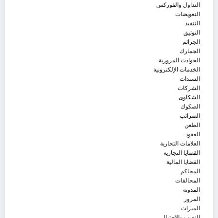
التداول والفوركس
التعويضات
التنفيذ
التوثيق
الجرائم
الجمارك
الحوادث المرورية
الخدمات الإلكترونية
السندات
الشركات
الشكاوى
الصكوك
الضرائب
الطعن
العقود
العلامات التجارية
القضايا التجارية
القضايا المالية
المحاكم
المخالفات
المدونة
المرور
الميراث
النصب والاحتيال