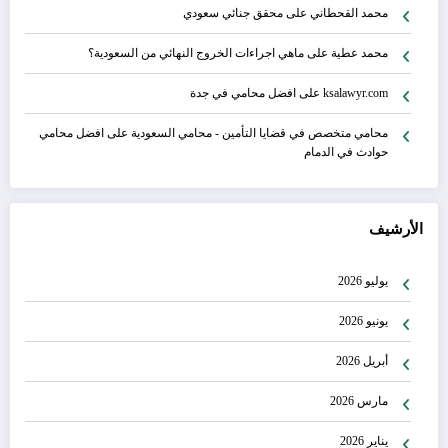
محمد القحطاني
على
محقق جنائي سعودي
محمد عطية
على
ماهي اجراءات الخروج النهائي من السعودية؟
ksalawyr.com
على
افضل محامي في جدة
محامي متخصص في قضايا التأمين - محامي السعودية
على
افضل محامي
حوادث في الدمام
الأرشيف
يوليو 2026
يونيو 2026
أبريل 2026
مارس 2026
يناير 2026