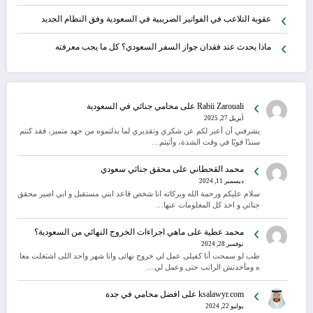
عقوبة التلاعب في الفواتير الضريبية في السعودية وفق النظام الجديد
ماذا يحدث عند فقدان جواز السفر السعودي؟ كل ما يجب معرفته
Rabii Zarouali
على
محامي جنائي في السعودية
أبريل 27, 2025
يشرفني أن أعبر لكم عن شكري وتقديري لما بذلتموه من جهد متميز، فقد كنتم
سندًا قويًا في وقت الشدة، وأثبتم…
محمد القحطاني
على
محقق جنائي سعودي
ديسمبر 11, 2024
سلام عليكم ورحمة الله وبركاته انا شخص قاعد ابني مستقبل و ابي اصير محقق
جنائي و اخذ كل المعلومات عنها…
محمد عطية
على
ماهي اجراءات الخروج النهائي من السعودية؟
نوفمبر 28, 2024
طب لو سمحت أنا كفيلى عمل لي خروج نهائى وانا شهر واحد اللى اشتغلت معا
ه ومأخدتش الراتب حتى وعمل لي…
ksalawyr.com
على
افضل محامي في جدة
يوليو 22, 2024