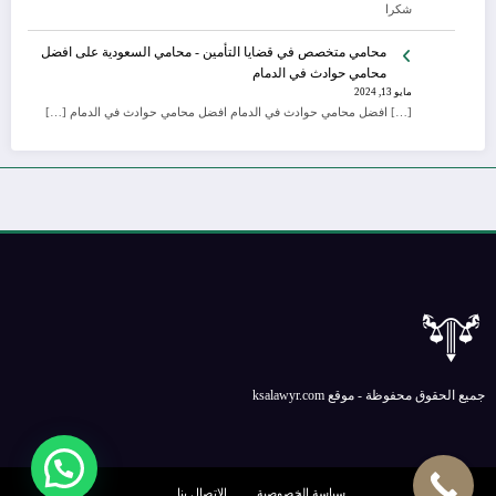
شكرا
محامي متخصص في قضايا التأمين - محامي السعودية
على
افضل
محامي حوادث في الدمام
مايو 13, 2024
[…] افضل محامي حوادث في الدمام افضل محامي حوادث في الدمام […]
جميع الحقوق محفوظة - موقع ksalawyr.com
سياسة الخصوصية
الإتصال بنا