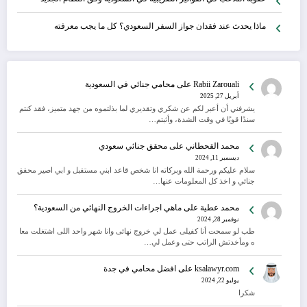
ماذا يحدث عند فقدان جواز السفر السعودي؟ كل ما يجب معرفته
Rabii Zarouali
على
محامي جنائي في السعودية
أبريل 27, 2025
يشرفني أن أعبر لكم عن شكري وتقديري لما بذلتموه من جهد متميز، فقد كنتم
سندًا قويًا في وقت الشدة، وأثبتم…
محمد القحطاني
على
محقق جنائي سعودي
ديسمبر 11, 2024
سلام عليكم ورحمة الله وبركاته انا شخص قاعد ابني مستقبل و ابي اصير محقق
جنائي و اخذ كل المعلومات عنها…
محمد عطية
على
ماهي اجراءات الخروج النهائي من السعودية؟
نوفمبر 28, 2024
طب لو سمحت أنا كفيلى عمل لي خروج نهائى وانا شهر واحد اللى اشتغلت معا
ه ومأخدتش الراتب حتى وعمل لي…
ksalawyr.com
على
افضل محامي في جدة
يوليو 22, 2024
شكرا