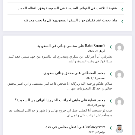
عقوبة التلاعب في الفواتير الضريبية في السعودية وفق النظام الجديد
ماذا يحدث عند فقدان جواز السفر السعودي؟ كل ما يجب معرفته
Rabii Zarouali
على
محامي جنائي في السعودية
أبريل 27, 2025
يشرفني أن أعبر لكم عن شكري وتقديري لما بذلتموه من جهد متميز، فقد كنتم
سندًا قويًا في وقت الشدة، وأثبتم…
محمد القحطاني
على
محقق جنائي سعودي
ديسمبر 11, 2024
سلام عليكم ورحمة الله وبركاته انا شخص قاعد ابني مستقبل و ابي اصير محقق
جنائي و اخذ كل المعلومات عنها…
محمد عطية
على
ماهي اجراءات الخروج النهائي من السعودية؟
نوفمبر 28, 2024
طب لو سمحت أنا كفيلى عمل لي خروج نهائى وانا شهر واحد اللى اشتغلت معا
ه ومأخدتش الراتب حتى وعمل لي…
ksalawyr.com
على
افضل محامي في جدة
يوليو 22, 2024