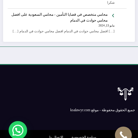
شكرا
محامي متخصص في قضايا التأمين - محامي السعودية
على
افضل
محامي حوادث في الدمام
مايو 13, 2024
[…] افضل محامي حوادث في الدمام افضل محامي حوادث في الدمام […]
جميع الحقوق محفوظة - موقع ksalawyr.com
سياسة الخصوصية
الإتصال بنا