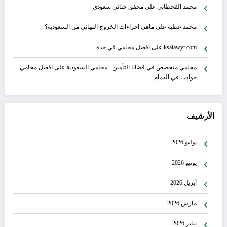
محمد القحطاني
على
محقق جنائي سعودي
محمد عطية
على
ماهي اجراءات الخروج النهائي من السعودية؟
ksalawyr.com
على
افضل محامي في جدة
محامي متخصص في قضايا التأمين - محامي السعودية
على
افضل محامي
حوادث في الدمام
الأرشيف
يوليو 2026
يونيو 2026
أبريل 2026
مارس 2026
يناير 2026