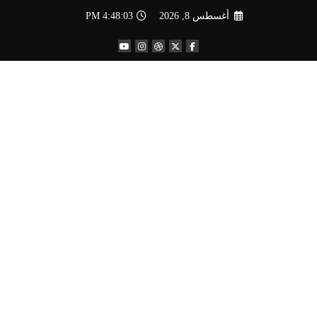
لتجاوز
أغسطس 8, 2026
4:48:04 PM
لى
لمحتوى