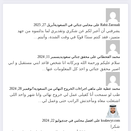
Rabii Zarouali
على
محامي جنائي في السعودية
أبريل 27, 2025
يشرفني أن أعبر لكم عن شكري وتقديري لما بذلتموه من جهد
متميز، فقد كنتم سندًا قويًا في وقت الشدة، وأثبتم…
محمد القحطاني
على
محقق جنائي سعودي
ديسمبر 11, 2024
سلام عليكم ورحمة الله وبركاته انا شخص قاعد ابني مستقبل و ابي
اصير محقق جنائي و اخذ كل المعلومات عنها…
محمد عطية
على
ماهي اجراءات الخروج النهائي من السعودية؟
نوفمبر 28, 2024
طب لو سمحت أنا كفيلى عمل لي خروج نهائى وانا شهر واحد اللى
اشتغلت معاه ومأخدتش الراتب حتى وعمل لي…
ksalawyr.com
على
افضل محامي في جدة
يوليو 22, 2024
شكرا