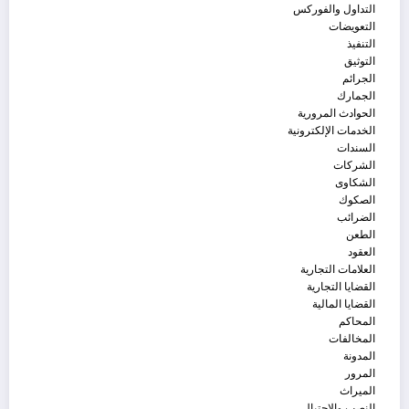
التداول والفوركس
التعويضات
التنفيذ
التوثيق
الجرائم
الجمارك
الحوادث المرورية
الخدمات الإلكترونية
السندات
الشركات
الشكاوى
الصكوك
الضرائب
الطعن
العقود
العلامات التجارية
القضايا التجارية
القضايا المالية
المحاكم
المخالفات
المدونة
المرور
الميراث
النصب والاحتيال