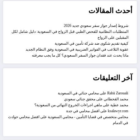
أحدث المقالات
شروط إصدار جواز سفر سعودي جديد 2026
المتطلبات النظامية للفحص الطبي قبل الزواج في السعودية: دليل شامل لكل
المقبلين على الزواج
كيفية تقديم شكوى ضد شركة تأمين في السعودية
عقوبة التلاعب في الفواتير الضريبية في السعودية وفق النظام الجديد
ماذا يحدث عند فقدان جواز السفر السعودي؟ كل ما يجب معرفته
آخر التعليقات
Rabii Zarouali
على
محامي جنائي في السعودية
محمد القحطاني
على
محقق جنائي سعودي
محمد عطية
على
ماهي اجراءات الخروج النهائي من السعودية؟
ksalawyr.com
على
افضل محامي في جدة
محامي متخصص في قضايا التأمين - محامي السعودية
على
افضل محامي حوادث
في الدمام