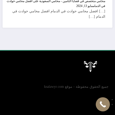
محامي متخصص في قضايا التأمين - محامي السعودية
على
افضل محامي حوادث
في الدمام
مايو 13, 2024
[…] افضل محامي حوادث في الدمام افضل محامي حوادث في
الدمام […]
جميع الحقوق محفوظة - موقع ksalawyr.com
سياسة الخصوصية
الإتصال بنا