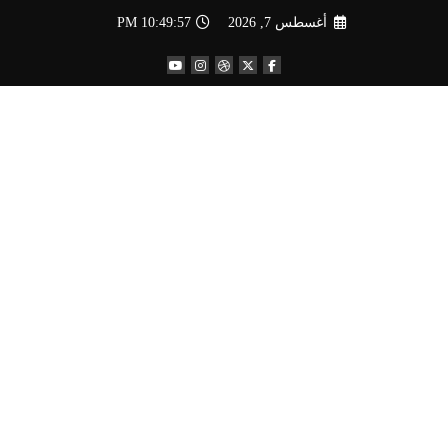
لتجاوز
أغسطس 7, 2026
10:49:58 PM
لى
لمحتوى