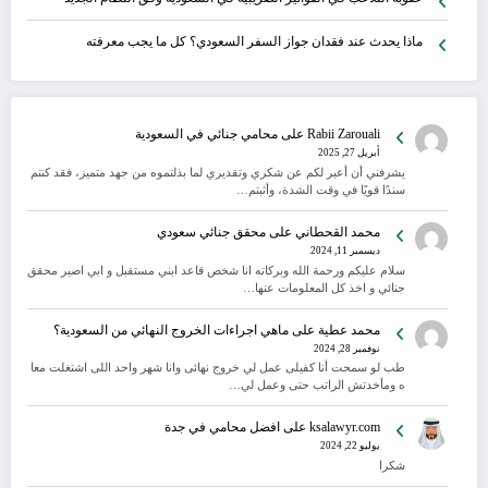
ماذا يحدث عند فقدان جواز السفر السعودي؟ كل ما يجب معرفته
Rabii Zarouali
على
محامي جنائي في السعودية
أبريل 27, 2025
يشرفني أن أعبر لكم عن شكري وتقديري لما بذلتموه من جهد متميز، فقد كنتم
سندًا قويًا في وقت الشدة، وأثبتم…
محمد القحطاني
على
محقق جنائي سعودي
ديسمبر 11, 2024
سلام عليكم ورحمة الله وبركاته انا شخص قاعد ابني مستقبل و ابي اصير محقق
جنائي و اخذ كل المعلومات عنها…
محمد عطية
على
ماهي اجراءات الخروج النهائي من السعودية؟
نوفمبر 28, 2024
طب لو سمحت أنا كفيلى عمل لي خروج نهائى وانا شهر واحد اللى اشتغلت معا
ه ومأخدتش الراتب حتى وعمل لي…
ksalawyr.com
على
افضل محامي في جدة
يوليو 22, 2024
شكرا