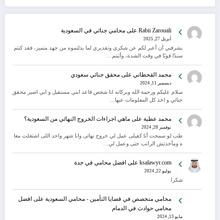
Rabii Zarouali
على
محامي جنائي في السعودية
أبريل 27, 2025
يشرفني أن أعبر لكم عن شكري وتقديري لما بذلتموه من جهد متميز، فقد كنتم
سندًا قويًا في وقت الشدة، وأثبتم…
محمد القحطاني
على
محقق جنائي سعودي
ديسمبر 11, 2024
سلام عليكم ورحمة الله وبركاته انا شخص قاعد ابني مستقبل و ابي اصير محقق
جنائي و اخذ كل المعلومات عنها…
محمد عطية
على
ماهي اجراءات الخروج النهائي من السعودية؟
نوفمبر 28, 2024
طب لو سمحت أنا كفيلى عمل لي خروج نهائى وانا شهر واحد اللى اشتغلت معا
ه ومأخدتش الراتب حتى وعمل لي…
ksalawyr.com
على
افضل محامي في جدة
يوليو 22, 2024
شكرا
محامي متخصص في قضايا التأمين - محامي السعودية
على
افضل
محامي حوادث في الدمام
مايو 13, 2024