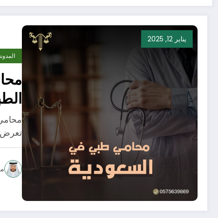
يناير 12, 2025
المدونة
محام
الط
محامي 
تعرض ا
مح