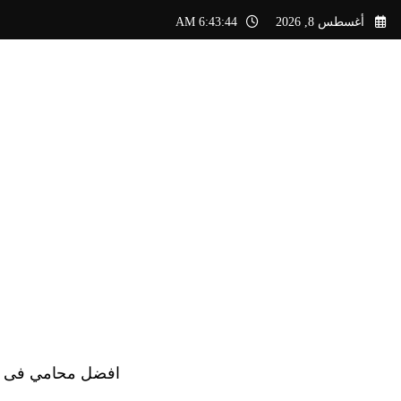
لتجاوز
أغسطس 8, 2026
6:43:44 AM
لى
لمحتوى
افضل محامي فى الس