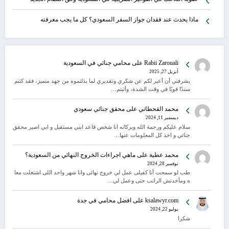
ماذا يحدث عند فقدان جواز السفر السعودي؟ كل ما يجب معرفته
Rabii Zarouali
على
محامي جنائي في السعودية
أبريل 27, 2025
يشرفني أن أعبر لكم عن شكري وتقديري لما بذلتموه من جهد متميز، فقد كنتم
سندًا قويًا في وقت الشدة، وأثبتم…
محمد القحطاني
على
محقق جنائي سعودي
ديسمبر 11, 2024
سلام عليكم ورحمة الله وبركاته انا شخص قاعد ابني مستقبل و ابي اصير محقق
جنائي و اخذ كل المعلومات عنها…
محمد عطية
على
ماهي اجراءات الخروج النهائي من السعودية؟
نوفمبر 28, 2024
طب لو سمحت أنا كفيلى عمل لي خروج نهائى وانا شهر واحد اللى اشتغلت معا
ه ومأخدتش الراتب حتى وعمل لي…
ksalawyr.com
على
افضل محامي في جدة
يوليو 22, 2024
شكرا