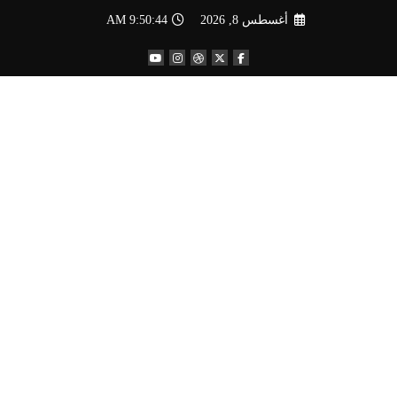
لتجاوز
أغسطس 8, 2026
9:50:46 AM
لى
لمحتوى