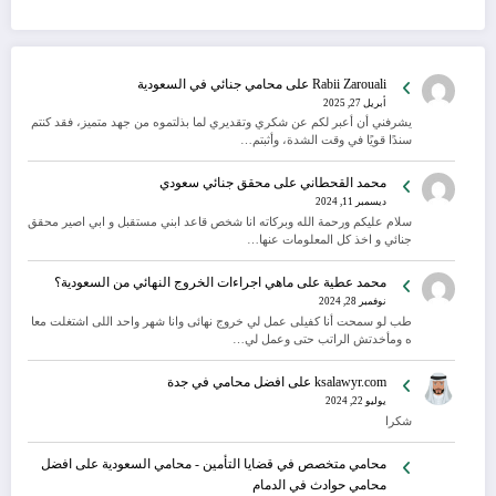
Rabii Zarouali
على
محامي جنائي في السعودية
أبريل 27, 2025
يشرفني أن أعبر لكم عن شكري وتقديري لما بذلتموه من جهد متميز، فقد كنتم
سندًا قويًا في وقت الشدة، وأثبتم…
محمد القحطاني
على
محقق جنائي سعودي
ديسمبر 11, 2024
سلام عليكم ورحمة الله وبركاته انا شخص قاعد ابني مستقبل و ابي اصير محقق
جنائي و اخذ كل المعلومات عنها…
محمد عطية
على
ماهي اجراءات الخروج النهائي من السعودية؟
نوفمبر 28, 2024
طب لو سمحت أنا كفيلى عمل لي خروج نهائى وانا شهر واحد اللى اشتغلت معا
ه ومأخدتش الراتب حتى وعمل لي…
ksalawyr.com
على
افضل محامي في جدة
يوليو 22, 2024
شكرا
محامي متخصص في قضايا التأمين - محامي السعودية
على
افضل
محامي حوادث في الدمام