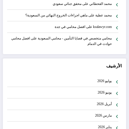
محمد القحطاني
على
محقق جنائي سعودي
محمد عطية
على
ماهي اجراءات الخروج النهائي من السعودية؟
ksalawyr.com
على
افضل محامي في جدة
محامي متخصص في قضايا التأمين - محامي السعودية
على
افضل محامي
حوادث في الدمام
الأرشيف
يوليو 2026
يونيو 2026
أبريل 2026
مارس 2026
يناير 2026