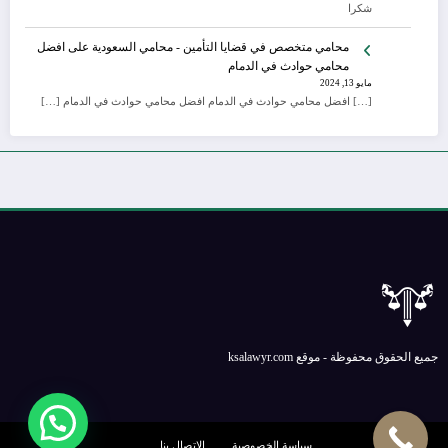
شكرا
محامي متخصص في قضايا التأمين - محامي السعودية
على
افضل
محامي حوادث في الدمام
مايو 13, 2024
[…] افضل محامي حوادث في الدمام افضل محامي حوادث في الدمام […]
جميع الحقوق محفوظة - موقع ksalawyr.com
سياسة الخصوصية
الإتصال بنا