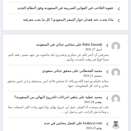
عقوبة التلاعب في الفواتير الضريبية في السعودية وفق النظام الجديد
ماذا يحدث عند فقدان جواز السفر السعودي؟ كل ما يجب معرفته
Rabii Zarouali
على
محامي جنائي في السعودية
أبريل 27, 2025
يشرفني أن أعبر لكم عن شكري وتقديري لما بذلتموه من جهد متميز، فقد كنتم
سندًا قويًا في وقت الشدة، وأثبتم…
محمد القحطاني
على
محقق جنائي سعودي
ديسمبر 11, 2024
سلام عليكم ورحمة الله وبركاته انا شخص قاعد ابني مستقبل و ابي اصير محقق
جنائي و اخذ كل المعلومات عنها…
محمد عطية
على
ماهي اجراءات الخروج النهائي من السعودية؟
نوفمبر 28, 2024
طب لو سمحت أنا كفيلى عمل لي خروج نهائى وانا شهر واحد اللى اشتغلت معا
ه ومأخدتش الراتب حتى وعمل لي…
ksalawyr.com
على
افضل محامي في جدة
يوليو 22, 2024