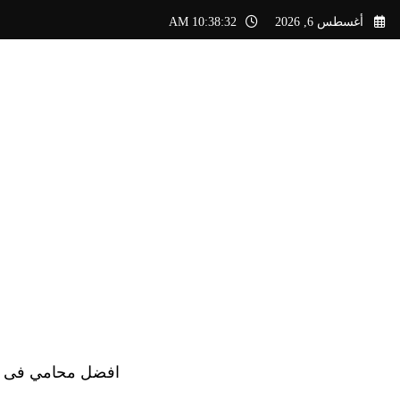
لتجاوز
أغسطس 6, 2026
10:38:33 AM
لى
لمحتوى
افضل محامي فى الس