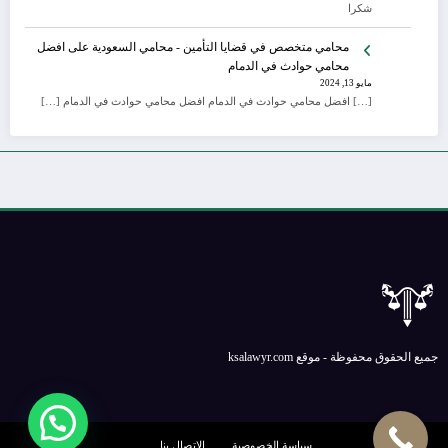
شكرا
محامي متخصص في قضايا التأمين - محامي السعودية
على
افضل
محامي حوادث في الدمام
مايو 13, 2024
[…] افضل محامي حوادث في الدمام افضل محامي حوادث في الدمام […]
جميع الحقوق محفوظة - موقع ksalawyr.com
سياسة الخصوصية
الإتصال بنا