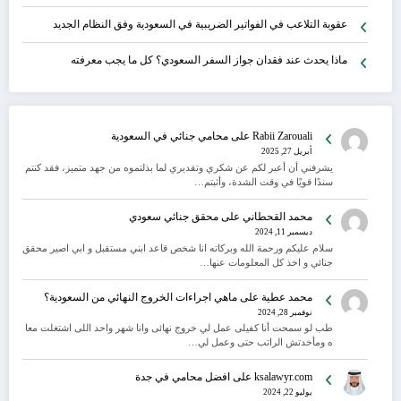
عقوبة التلاعب في الفواتير الضريبية في السعودية وفق النظام الجديد
ماذا يحدث عند فقدان جواز السفر السعودي؟ كل ما يجب معرفته
Rabii Zarouali
على
محامي جنائي في السعودية
أبريل 27, 2025
يشرفني أن أعبر لكم عن شكري وتقديري لما بذلتموه من جهد متميز، فقد كنتم
سندًا قويًا في وقت الشدة، وأثبتم…
محمد القحطاني
على
محقق جنائي سعودي
ديسمبر 11, 2024
سلام عليكم ورحمة الله وبركاته انا شخص قاعد ابني مستقبل و ابي اصير محقق
جنائي و اخذ كل المعلومات عنها…
محمد عطية
على
ماهي اجراءات الخروج النهائي من السعودية؟
نوفمبر 28, 2024
طب لو سمحت أنا كفيلى عمل لي خروج نهائى وانا شهر واحد اللى اشتغلت معا
ه ومأخدتش الراتب حتى وعمل لي…
ksalawyr.com
على
افضل محامي في جدة
يوليو 22, 2024