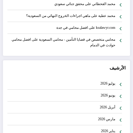
محمد القحطاني
على
محقق جنائي سعودي
محمد عطية
على
ماهي اجراءات الخروج النهائي من السعودية؟
ksalawyr.com
على
افضل محامي في جدة
محامي متخصص في قضايا التأمين - محامي السعودية
على
افضل محامي
حوادث في الدمام
الأرشيف
يوليو 2026
يونيو 2026
أبريل 2026
مارس 2026
يناير 2026