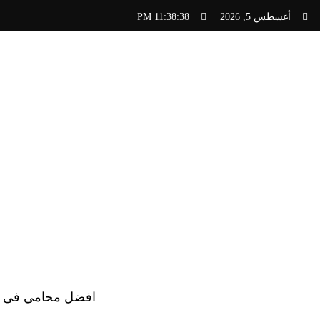
لتجاوز
أغسطس 5, 2026
11:38:39 PM
لى
لمحتوى
افضل محامي فى الس