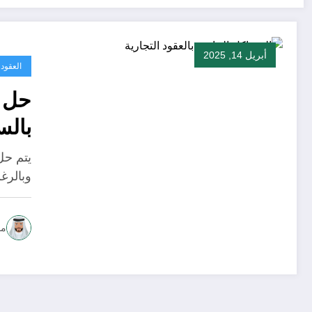
أبريل 14, 2025
العقود
حل ا
بالس
يتم حل
وبالرغ
مح